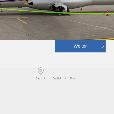
Weiter
Deutsch
•
English
•
Norsk
Ausgewählt